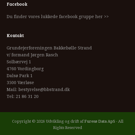
Facebook
Du finder vores lukkede facebook gruppe her >>
Kontakt
Grundejerforeningen Bakkebølle Strand
v/ formand Jørgen Rasch
Solbærvej 1
4760 Vordingborg
Dalsø Park 1
3500 Værløse
Mail: bestyrelse@bbstrand.dk
Tel: 21 86 31 20
Copyright © 2026 Udvikling og drift af
Furesø Data ApS
- All
Rights Reserved